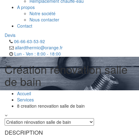
Remplacement chauffe-eau
A propos
Notre société
Nous contacter
Contact
Devis
06-66-63-53-92
allardthermic@orange.fr
Lun - Ven : 8:00 - 18:00
Création rénovation salle
de bain
Accueil
Services
8 creation renovation salle de bain
DESCRIPTION