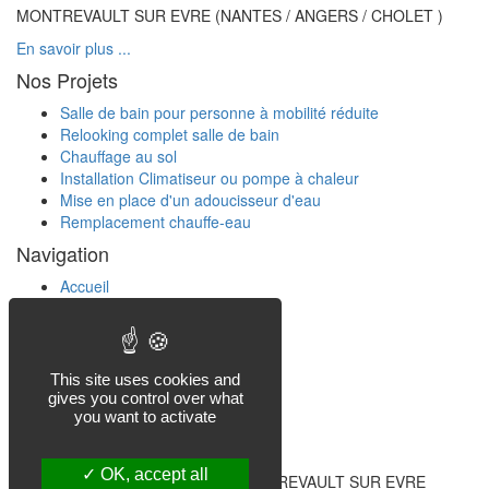
MONTREVAULT SUR EVRE (NANTES / ANGERS / CHOLET )
En savoir plus ...
Nos Projets
Salle de bain pour personne à mobilité réduite
Relooking complet salle de bain
Chauffage au sol
Installation Climatiseur ou pompe à chaleur
Mise en place d'un adoucisseur d'eau
Remplacement chauffe-eau
Navigation
Accueil
Services
Projets
A propos
Notre Société
This site uses cookies and
gives you control over what
Nos Coordonnées
you want to activate
ZA La boulaye
OK, accept all
Saint Pierre Montlimart 49110, MONTREVAULT SUR EVRE