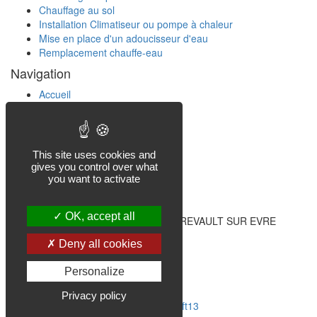
Chauffage au sol
Installation Climatiseur ou pompe à chaleur
Mise en place d'un adoucisseur d'eau
Remplacement chauffe-eau
Navigation
Accueil
Services
Projets
A propos
Notre Société
This site uses cookies and
gives you control over what
Nos Coordonnées
you want to activate
ZA La boulaye
OK, accept all
Saint Pierre Montlimart 49110, MONTREVAULT SUR EVRE
06 - 66 - 63 - 53 - 92
Deny all cookies
allardthermic@orange.fr
Lundi - Vendredi : 8:00 - 18:00
Personalize
Samedi, Dimanche Fermés
Privacy policy
Copyright © 2026
artEproducts
par
Soft13