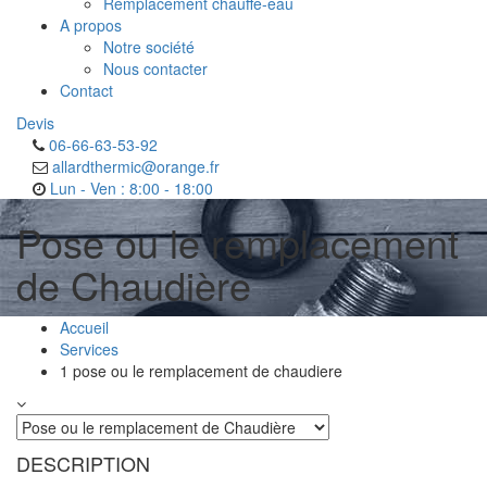
Remplacement chauffe-eau
A propos
Notre société
Nous contacter
Contact
Devis
06-66-63-53-92
allardthermic@orange.fr
Lun - Ven : 8:00 - 18:00
Pose ou le remplacement
de Chaudière
Accueil
Services
1 pose ou le remplacement de chaudiere
DESCRIPTION