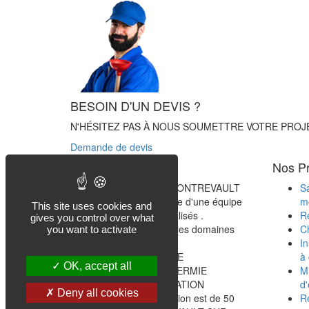
BESOIN D'UN DEVIS ?
N'HÉSITEZ PAS À NOUS SOUMETTRE VOTRE PROJ
Demande de devis
Qui sommes nous
Nos Pr
Notre société située à MONTREVAULT
Sa
SUR EVRE est composée d'une équipe
mo
This site uses cookies and
de professionnels spécialisés .
Re
gives you control over what
Nous intervenons dans les domaines
Ch
you want to activate
suivant :
In
PLOMBERIE / SANITAIRE
à 
OK, accept all
CHAUFFAGE / AEROTHERMIE
Mi
ELECTRICITE / VENTILATION
d
Deny all cookies
Notre secteur d'intervention est de 50
R