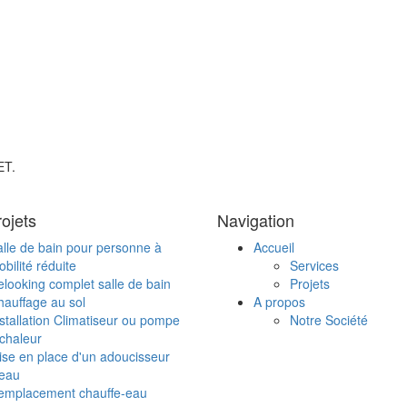
ET.
ojets
Navigation
lle de bain pour personne à
Accueil
bilité réduite
Services
looking complet salle de bain
Projets
auffage au sol
A propos
stallation Climatiseur ou pompe
Notre Société
chaleur
se en place d'un adoucisseur
'eau
emplacement chauffe-eau